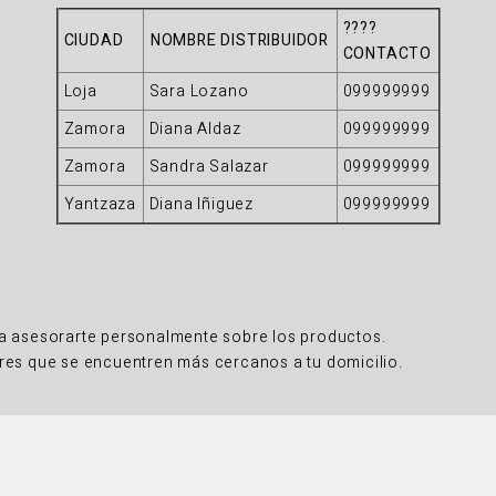
????
CIUDAD
NOMBRE DISTRIBUIDOR
CONTACTO
Loja
Sara Lozano
099999999
Zamora
Diana Aldaz
099999999
Zamora
Sandra Salazar
099999999
Yantzaza
Diana Iñiguez
099999999
a asesorarte personalmente sobre los productos.
es que se encuentren más cercanos a tu domicilio.