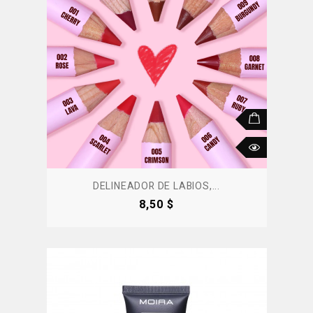
DELINEADOR DE LABIOS,...
Precio
8,50 $