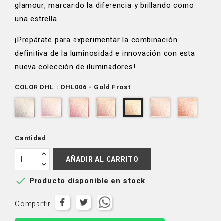
glamour, marcando la diferencia y brillando como
una estrella.
¡Prepárate para experimentar la combinación
definitiva de la luminosidad e innovación con esta
nueva colección de iluminadores!
COLOR DHL : DHL006 - Gold Frost
DHL001
DHL002
DHL004
DHL005
DHL007
DHL00
DHL006
-
-
-
-
-
-
-
Dreamlite
Honeysuckle
Foxy
Love
Reckless
Starlet
Gold
Pink
Struck
Love
Cantidad
Frost
AÑADIR AL CARRITO

Producto disponible en stock
Compartir