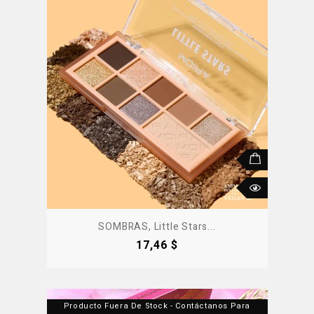
SOMBRAS, Little Stars...
Precio
17,46 $
Producto Fuera De Stock - Contáctanos Para