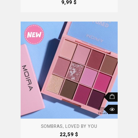
Precio
9,99 $
SOMBRAS, LOVED BY YOU
Precio
22,59 $