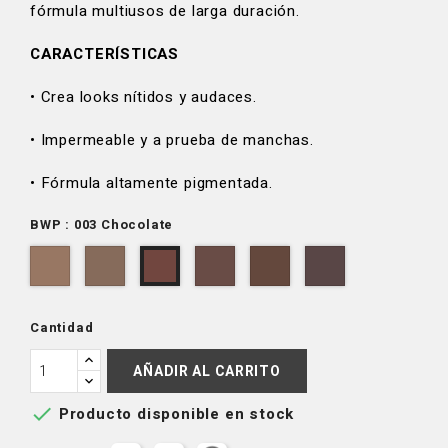
fórmula multiusos de larga duración.
CARACTERÍSTICAS
• Crea looks nítidos y audaces.
• Impermeable y a prueba de manchas.
• Fórmula altamente pigmentada.
BWP : 003 Chocolate
001
002
004
005
006
003
Blonde
Taupe
Dark
Ash
Deep
Chocolate
Brown
Brown
Espresso
Cantidad
AÑADIR AL CARRITO

Producto disponible en stock