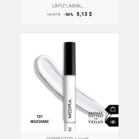
LÁPIZ LABIAL,...
Precio
Precio
5,13 $
10,27 $
-50%
base