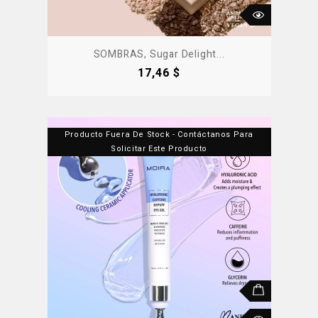
SOMBRAS, Sugar Delight...
Precio
17,46 $
Producto Fuera De Stock - Contáctanos Para
Solicitar Este Producto