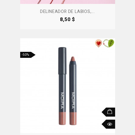
DELINEADOR DE LABIOS,...
Precio
8,50 $
-50%