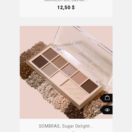
Precio
12,50 $
SOMBRAS, Sugar Delight...