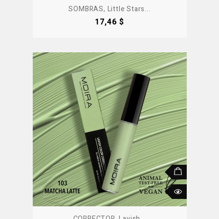
SOMBRAS, Little Stars...
Precio
17,46 $
CORRECTOR, Lavish...