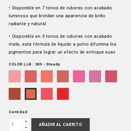
• Disponible en 7 tonos de rubores con acabado
luminoso que brindan una apariencia de brillo
radiante y natural.
• Disponible en 5 tonos de rubores con acabado
mate, esta fórmula de líquido a polvo difumina los
pigmentos para lograr un efecto de enfoque suav
COLOR LLB : 009 - Steady
001
002
003
004
005
006
007
-
-
-
-
-
-
-
Forever
Chemistry
Honey
My
So
Idealy
Trust
008
010
012
009
Mine
Pie
Darling
Cute
-
-
-
-
Best
Biggest
Ily
Steady
Friend
Fan
Cantidad
AÑADIR AL CARRITO