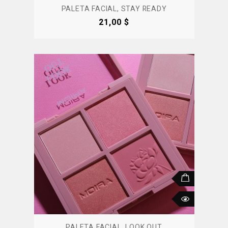
PALETA FACIAL, STAY READY
Precio
21,00 $
PALETA FACIAL, LOOK OUT