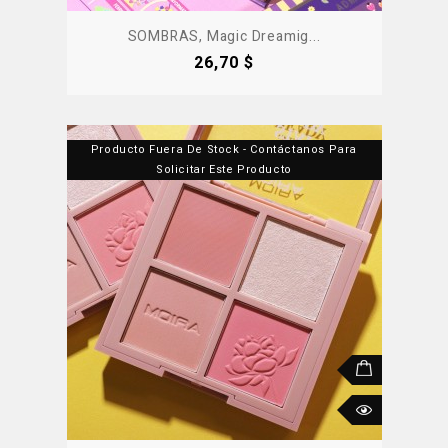
SOMBRAS, Magic Dreamig...
Precio
26,70 $
Producto Fuera De Stock - Contáctanos Para
Solicitar Este Producto