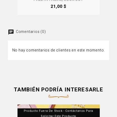
Precio
21,00 $
Comentarios (0)
No hay comentarios de clientes en este momento.
TAMBIÉN PODRÍA INTERESARLE
Producto Fuera De Stock - Contáctanos Para
Solicitar Este Producto