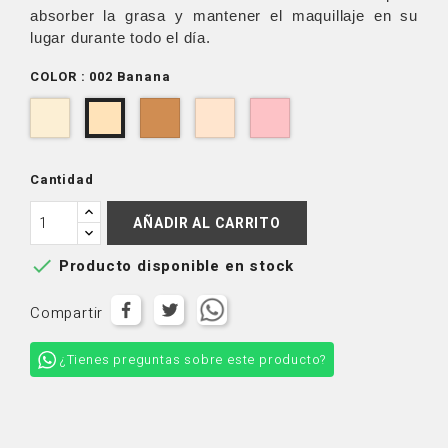
absorber la grasa y mantener el maquillaje en su
lugar durante todo el día.
COLOR : 002 Banana
001
004
006
LSP008
002
Translucent
Deep
Light
-
Banana
Pink
Cantidad
AÑADIR AL CARRITO

Producto disponible en stock
Compartir
¿Tienes preguntas sobre este producto?