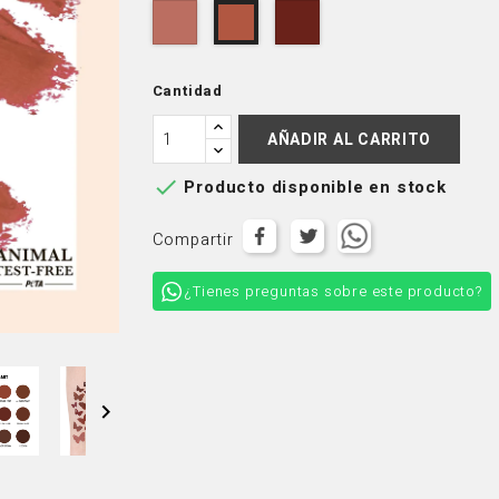
MHL001
MHL006
MHL002
-
-
-
Rosa
Burnt
Natural
Beige
Umber
Cantidad
Sand
AÑADIR AL CARRITO

Producto disponible en stock
Compartir
¿Tienes preguntas sobre este producto?
