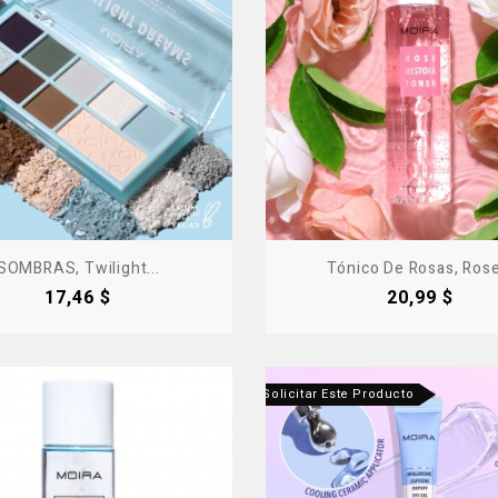
SOMBRAS, Twilight...
Tónico De Rosas, Rose.
Precio
Precio
17,46 $
20,99 $
cto Fuera De Stock - Contáctanos Para Solicitar Este Producto