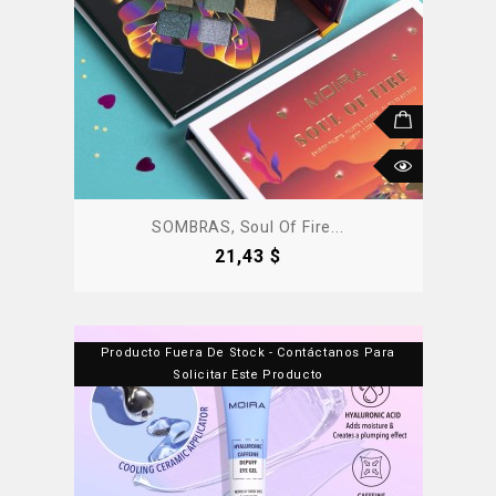
SOMBRAS, Soul Of Fire...
Precio
21,43 $
Producto Fuera De Stock - Contáctanos Para
Solicitar Este Producto