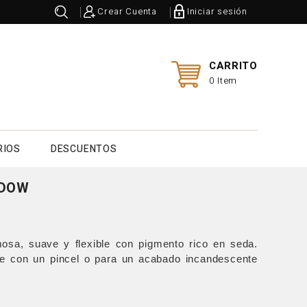
Crear Cuenta
Iniciar sesión
CARRITO
0 Item
RIOS
DESCUENTOS
ADOW
osa, suave y flexible con pigmento rico en seda.
e con un pincel o para un acabado incandescente