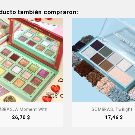
oducto también compraron:
Producto Fuera De Stock - Co
BRAS, A Moment With...
SOMBRAS, Twilight..
Precio
Precio
26,70 $
17,46 $