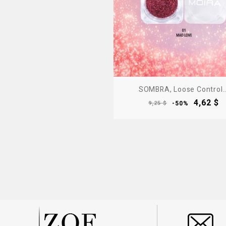
SOMBRA, Loose Control..
Precio
Precio
4,62 $
9,25 $
-50%
base