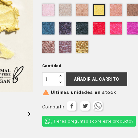
001
002
003
005
004
Milky
Infinity
Comet
Venus
Luna
Way
016
017
018
019
020
Eclipse
Nimbus
Black
Vega
Supern
Hole
028
029
030
Orion
Alpha
Dawn
Cantidad
AÑADIR AL CARRITO

Últimas unidades en stock
Compartir

¿Tienes preguntas sobre este producto?