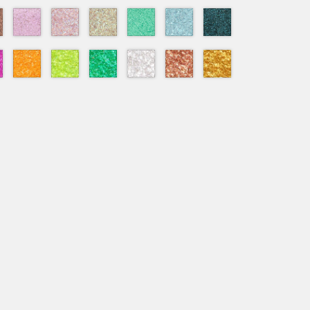
006
007
010
011
013
014
015
Mars
Pluto
Jupiter
Saturn
Andromeda
Neptune
Cosmos
021
022
023
024
025
026
027
ova
Rigel
Stella
Aurora
Mercury
Starlight
Phoebe
Callisto