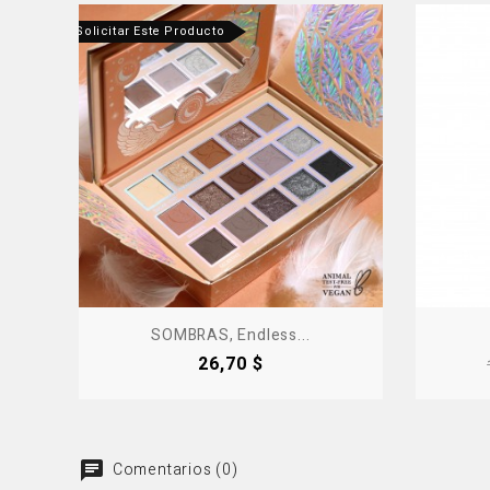
tanos Para Solicitar Este Producto
Produ
-50%
SOMBRAS, Endless...
Precio
26,70 $
Comentarios (0)