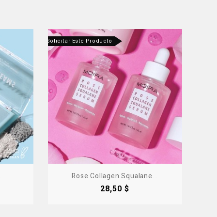
ntáctanos Para Solicitar Este Producto
.
Rose Collagen Squalane...
Precio
28,50 $