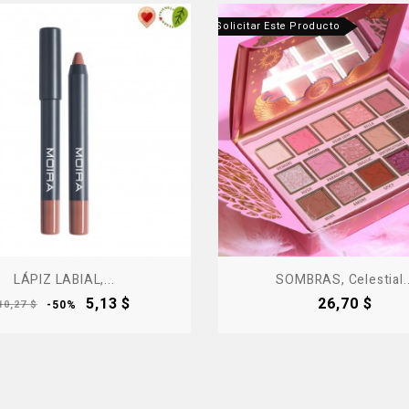
cto Fuera De Stock - Contáctanos Para Solicitar Este Producto
LÁPIZ LABIAL,...
SOMBRAS, Celestial..
Precio
Precio
Precio
5,13 $
26,70 $
10,27 $
-50%
base