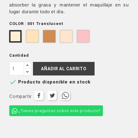
absorber la grasa y mantener el maquillaje en su
lugar durante todo el día.
COLOR : 001 Translucent
002
004
006
LSP008
001
Banana
Deep
Light
-
Translucent
Pink
Cantidad
AÑADIR AL CARRITO

Producto disponible en stock
Compartir
¿Tienes preguntas sobre este producto?