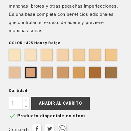
manchas, brotes y otras pequeñas imperfecciones.
Es una base completa con beneficios adicionales
que controlan el exceso de aceite y previene
manchas secas.
COLOR : 425 Honey Beige
100
150
200
250
300
325
350
Light
Barely
Bisque
Natural
Nude
True
Classi
Ivory
Beige
Buff
Beige
Beige
Beige
375
450
500
550
600
650
425
Medium
Toasted
Honey
Praline
Warm
Deep
Honey
Beige
Almond
Sand
Cinnamon
Walnut
Beige
Cantidad
AÑADIR AL CARRITO

Producto disponible en stock
Compartir