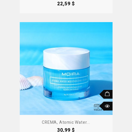
Precio
22,59 $
CREMA, Atomic Water...
Precio
30,99 $