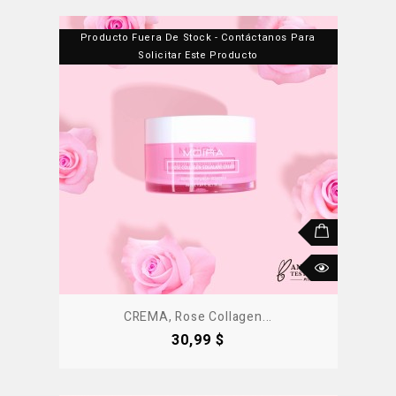
Producto Fuera De Stock - Contáctanos Para
Solicitar Este Producto
CREMA, Rose Collagen...
Precio
30,99 $