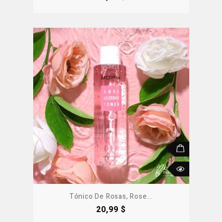
Tónico De Rosas, Rose...
Precio
20,99 $