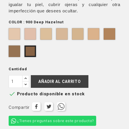
igualar tu piel, cubrir ojeras y cualquier otra
imperfección que desees ocultar.
COLOR : 900 Deep Hazelnut
100
150
200
250
400
500
700
Chai
Oatmeal
Butterscotch
Affogato
Milk
Almond
Cappu
Tea
Tea
800
900
Espresso
Deep
Hazelnut
Cantidad
AÑADIR AL CARRITO

Producto disponible en stock
Compartir
¿Tienes preguntas sobre este producto?