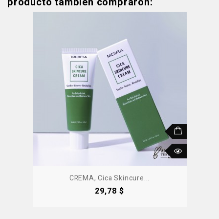
producto también compraron:
CREMA, Cica Skincure...
Precio
29,78 $