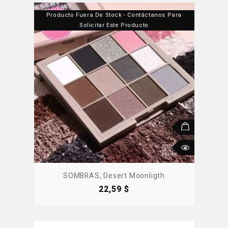
Producto Fuera De Stock - Contáctanos Para
Solicitar Este Producto
SOMBRAS, Desert Moonligth
Precio
22,59 $