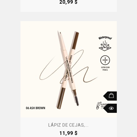
Precio
20,99 $
LÁPIZ DE CEJAS,...
Precio
11,99 $