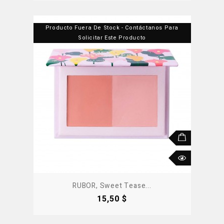
Producto Fuera De Stock - Contáctanos Para
Solicitar Este Producto
RUBOR, Sweet Tease...
Precio
15,50 $