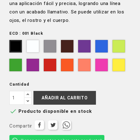
una aplicación fácil y precisa, logrando una línea
con un acabado llamativo. Se puede utilizar en los
ojos, el rostro y el cuerpo.
ECD : 001 Black
002
003
004
005
006
008
001
White
Gray
Brown
Purple
Blue
Lime
Black
009
011
013
014
015
017
018
Shamrock
Grape
Red
Orange
Coral
Hot
Yellow
Pink
Cantidad
AÑADIR AL CARRITO

Producto disponible en stock
Compartir