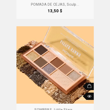
POMADA DE CEJAS, Sculp...
Precio
13,50 $
SOMBRAS, Little Stars...