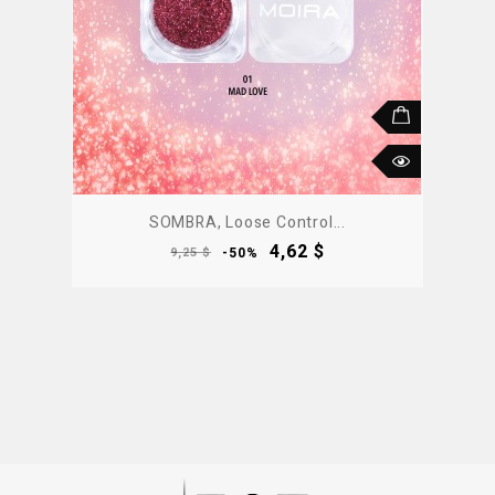
SOMBRA, Loose Control...
Precio
Precio
4,62 $
9,25 $
-50%
base