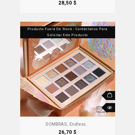
Precio
28,50 $
Producto Fuera De Stock - Contáctanos Para
Solicitar Este Producto
SOMBRAS, Endless...
Precio
26,70 $