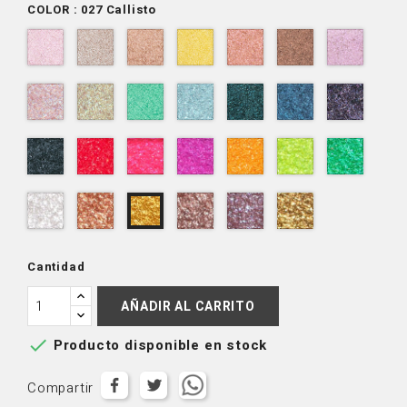
COLOR : 027 Callisto
001
002
003
004
005
006
007
Milky
Infinity
Comet
Luna
Venus
Mars
Pluto
Way
010
011
013
014
015
016
017
Jupiter
Saturn
Andromeda
Neptune
Cosmos
Eclipse
Nimbu
018
019
020
021
022
023
024
Black
Vega
Supernova
Rigel
Stella
Aurora
Mercu
Hole
025
026
028
029
030
027
Starlight
Phoebe
Orion
Alpha
Dawn
Callisto
Cantidad
AÑADIR AL CARRITO

Producto disponible en stock
Compartir