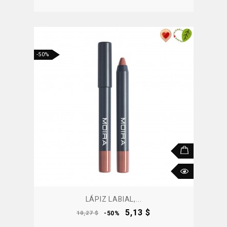
-50%
LÁPIZ LABIAL,...
Precio
Precio
5,13 $
10,27 $
-50%
base