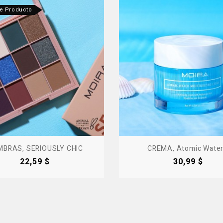
te Producto
BRAS, SERIOUSLY CHIC
CREMA, Atomic Water.
Precio
Precio
22,59 $
30,99 $