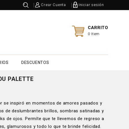
Crear Cuenta
Iniciar sesión
CARRITO
0 Item
RIOS
DESCUENTOS
OU PALETTE
mor se inspiró en momentos de amores pasados y
os de deslumbrantes brillos, sombras satinadas y
ks de ojos. Permíte que te llevemos de regreso a
, glamurosos y todo lo que te brinde felicidad.