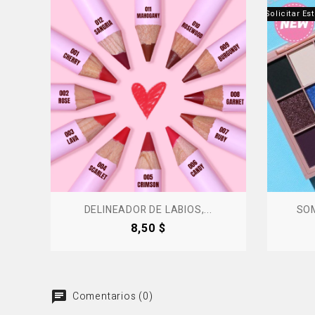
Producto Fuera De Stock - Contáctanos Para Solicitar Es
DELINEADOR DE LABIOS,...
SOM
Precio
8,50 $
Comentarios (0)