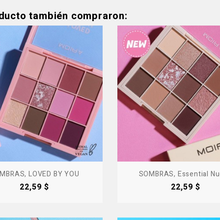
oducto también compraron:
Producto Fuera De Stock - Co
MBRAS, LOVED BY YOU
SOMBRAS, Essential N
Precio
Precio
22,59 $
22,59 $