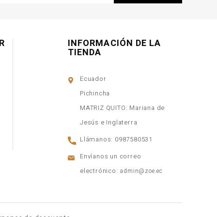
R
INFORMACIÓN DE LA
TIENDA
Ecuador
Pichincha
MATRIZ QUITO: Mariana de
Jesús e Inglaterra
Llámanos:
0987580531
Envíanos un correo
electrónico:
admin@zoe.ec