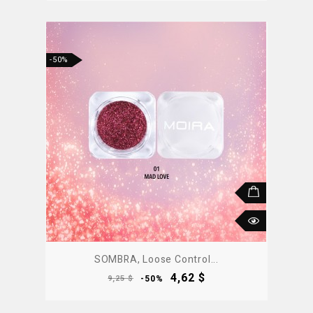
-50%
SOMBRA, Loose Control...
Precio
Precio
4,62 $
9,25 $
-50%
base