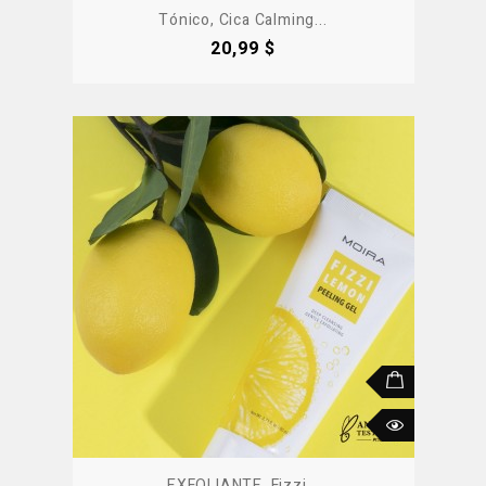
Tónico, Cica Calming...
Precio
20,99 $
EXFOLIANTE, Fizzi...