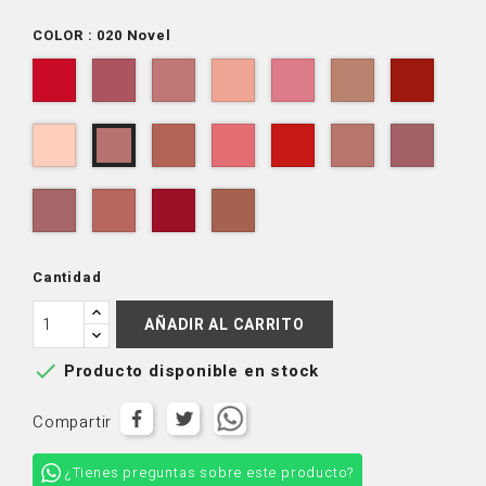
COLOR : 020 Novel
001
002
003
008
009
012
013
Royal
Dusk
Bella
Custard
Tickle
Toast
Roulet
015
022
024
026
027
029
020
Melt
Mode
Rosey
Brick
Goddess
Diva
Novel
031
032
033
034
Delight
Crush
Chance
Seeker
Cantidad
AÑADIR AL CARRITO

Producto disponible en stock
Compartir
¿Tienes preguntas sobre este producto?