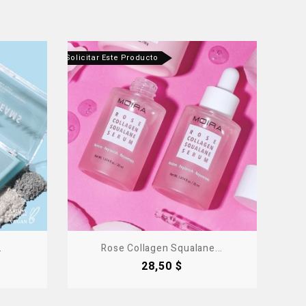
ntáctanos Para Solicitar Este Producto
.
Rose Collagen Squalane...
Precio
28,50 $