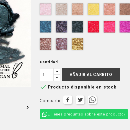
001
002
003
004
005
Milky
Infinity
Comet
Luna
Venus
Way
016
017
018
019
020
Eclipse
Nimbus
Black
Vega
Supern
Hole
028
029
030
Orion
Alpha
Dawn
Cantidad
AÑADIR AL CARRITO

Producto disponible en stock
Compartir

¿Tienes preguntas sobre este producto?