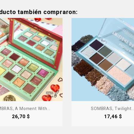
oducto también compraron:
Producto Fuera De Stock - Co
BRAS, A Moment With...
SOMBRAS, Twilight..
Precio
Precio
26,70 $
17,46 $