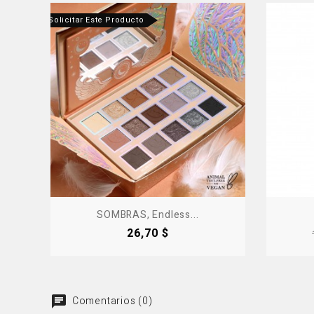
tanos Para Solicitar Este Producto
Produ
-50%
SOMBRAS, Endless...
Precio
26,70 $
Comentarios (0)