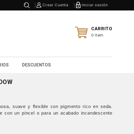
Crear Cuenta
Iniciar sesión
CARRITO
0 Item
RIOS
DESCUENTOS
ADOW
osa, suave y flexible con pigmento rico en seda.
e con un pincel o para un acabado incandescente