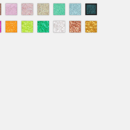
006
007
010
011
013
014
015
Mars
Pluto
Jupiter
Saturn
Andromeda
Neptune
Cosmos
021
022
023
024
025
026
027
ova
Rigel
Stella
Aurora
Mercury
Starlight
Phoebe
Callisto