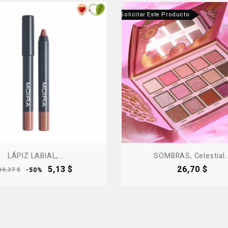
cto Fuera De Stock - Contáctanos Para Solicitar Este Producto
LÁPIZ LABIAL,...
SOMBRAS, Celestial..
Precio
Precio
Precio
5,13 $
26,70 $
10,27 $
-50%
base