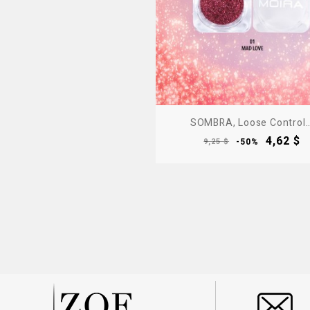
SOMBRA, Loose Control..
Precio
Precio
4,62 $
9,25 $
-50%
base