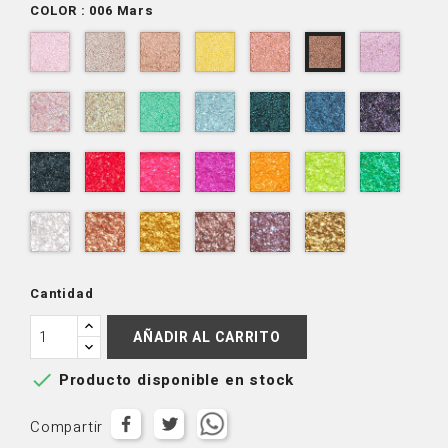
COLOR : 006 Mars
001
002
003
004
005
007
006
Milky
Infinity
Comet
Luna
Venus
Pluto
Mars
Way
010
011
013
014
015
016
017
Jupiter
Saturn
Andromeda
Neptune
Cosmos
Eclipse
Nimbu
018
019
020
021
022
023
024
Black
Vega
Supernova
Rigel
Stella
Aurora
Mercu
Hole
025
026
027
028
029
030
Starlight
Phoebe
Callisto
Orion
Alpha
Dawn
Cantidad
AÑADIR AL CARRITO

Producto disponible en stock
Compartir