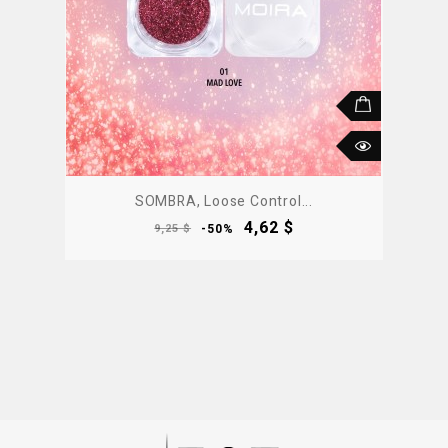
SOMBRA, Loose Control...
Precio
Precio
4,62 $
9,25 $
-50%
base