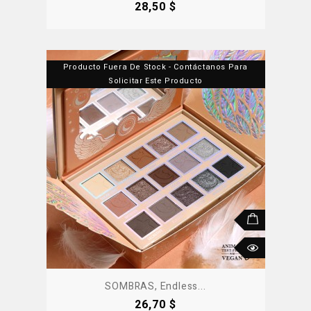
Precio
28,50 $
Producto Fuera De Stock - Contáctanos Para
Solicitar Este Producto
SOMBRAS, Endless...
Precio
26,70 $