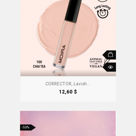
CORRECTOR, Lavish...
Precio
12,60 $
-50%