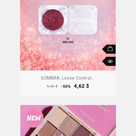
SOMBRA, Loose Control...
Precio
Precio
4,62 $
9,25 $
-50%
base