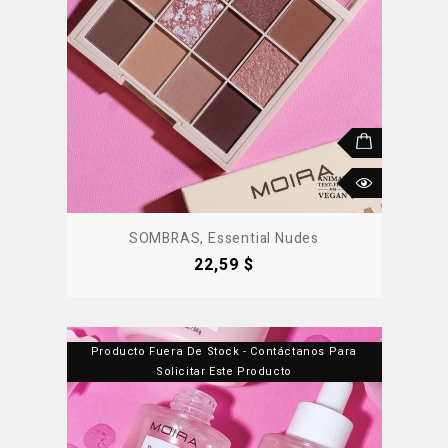
SOMBRAS, Essential Nudes
Precio
22,59 $
Producto Fuera De Stock - Contáctanos Para
Solicitar Este Producto