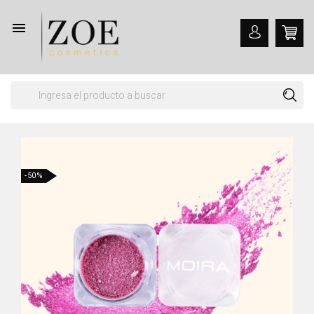

-50%