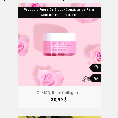
Producto Fuera De Stock - Contáctanos Para
Solicitar Este Producto
CREMA, Rose Collagen...
Precio
30,99 $