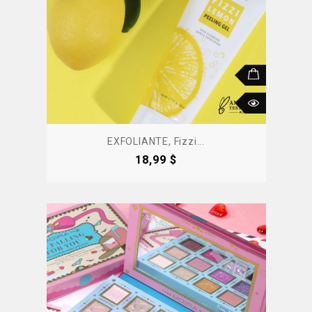
EXFOLIANTE, Fizzi...
Precio
18,99 $