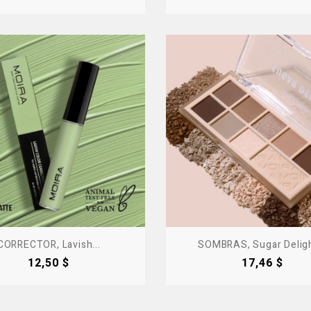
Producto Fuera De Stock - Co
CORRECTOR, Lavish...
SOMBRAS, Sugar Deligh
Precio
Precio
12,50 $
17,46 $