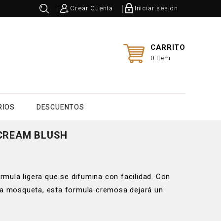
Crear Cuenta
Iniciar sesión
CARRITO
0 Item
RIOS
DESCUENTOS
 CREAM BLUSH
mula ligera que se difumina con facilidad. Con
osa mosqueta, esta formula cremosa dejará un