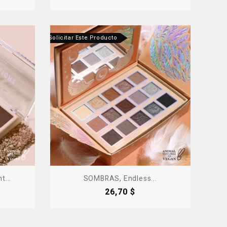
ntáctanos Para Solicitar Este Producto
t...
SOMBRAS, Endless...
Precio
26,70 $