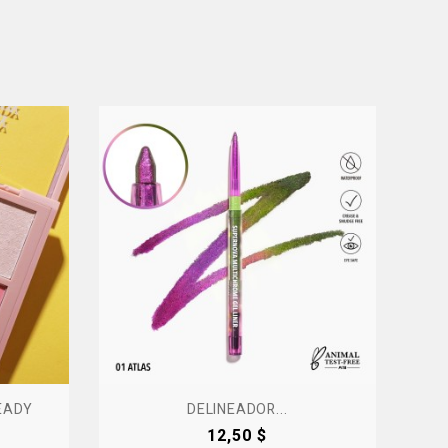
READY
DELINEADOR...
Precio
12,50 $