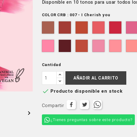
Disponible en 10 tonos para usar todos lo
COLOR CRB : 007 - I Cherish you
001
002
003
004
005
-
-
-
-
-
I
I
I
I
I
015
016
017
018
019
Respect
need
want
Adore
love
-
-
-
-
-
You
you
you
you
you
I
I
I
I
I
Fancy
Hear
Treasure
Understand
Assure
Cantidad
You
You
You
You
You
AÑADIR AL CARRITO

Producto disponible en stock
Compartir

¿Tienes preguntas sobre este producto?