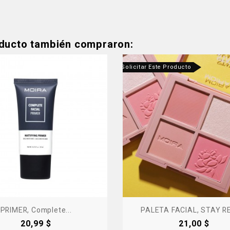
oducto también compraron:
cto Fuera De Stock - Contáctanos Para Solicitar Este Producto
PRIMER, Complete...
PALETA FACIAL, STAY 
Precio
Precio
20,99 $
21,00 $