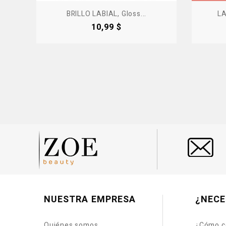
BRILLO LABIAL, Gloss...
LA
Precio
10,99 $
NUESTRA EMPRESA
¿NECE
Quiénes somos
¿Cómo c