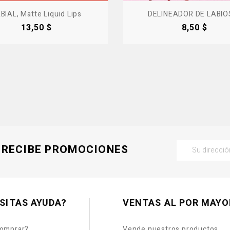
BIAL, Matte Liquid Lips
DELINEADOR DE LABIOS,
Precio
Precio
13,50 $
8,50 $
RECIBE PROMOCIONES
SITAS AYUDA?
VENTAS AL POR MAYO
omprar?
Vende nuestros productos