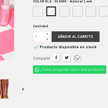
COLOR SLS : SLS005 - Natural Look
SLS003
SLS006
SLS007
SLS00
SLS005
-
-
-
-
-
Peach
Cherry
Tender
Hibiscu
Natural
Nude
Blossom
Rose
Cantidad
Look
AÑADIR AL CARRITO

Producto disponible en stock
Compartir
¿Tienes preguntas sobre este producto?
