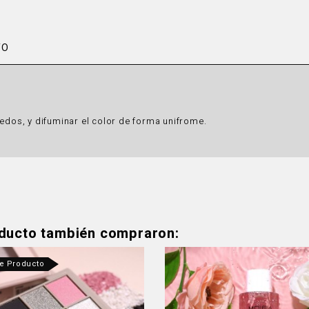
TO
dedos, y difuminar el color de forma unifrome.
oducto también compraron:
te Producto