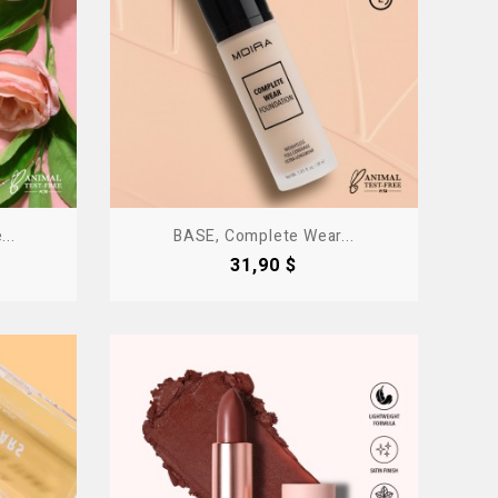
..
BASE, Complete Wear...
Precio
31,90 $