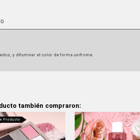
TO
dedos, y difuminar el color de forma unifrome.
oducto también compraron:
te Producto