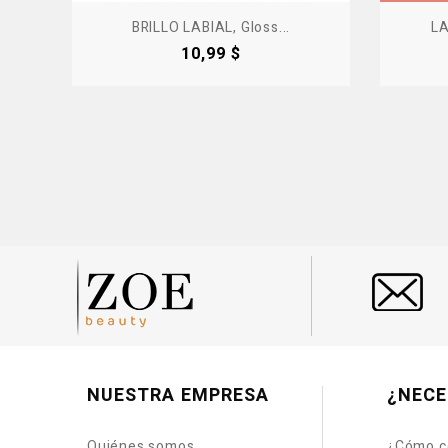
BRILLO LABIAL, Gloss...
LA
Precio
10,99 $
NUESTRA EMPRESA
¿NECE
Quiénes somos
¿Cómo c