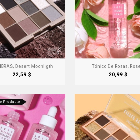
BRAS, Desert Moonligth
Tónico De Rosas, Rose.
Precio
Precio
22,59 $
20,99 $
te Producto