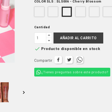
COLOR SLS : SLS006 - Cherry Blossom
SLS003
SLS005
SLS007
SLS00
SLS006
-
-
-
-
-
Peach
Natural
Tender
Hibiscu
Cherry
Nude
Look
Rose
Cantidad
Blossom
AÑADIR AL CARRITO

Producto disponible en stock
Compartir
¿Tienes preguntas sobre este producto?
