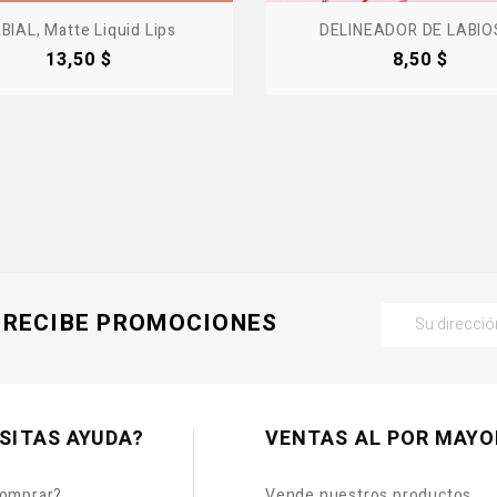
BIAL, Matte Liquid Lips
DELINEADOR DE LABIOS,
Precio
Precio
13,50 $
8,50 $
RECIBE PROMOCIONES
SITAS AYUDA?
VENTAS AL POR MAYO
omprar?
Vende nuestros productos