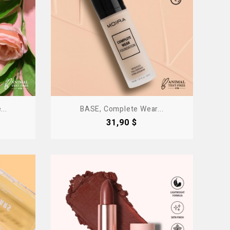
..
BASE, Complete Wear...
Precio
31,90 $