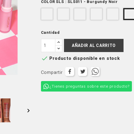
COLOR SLS : SLS011 - Burgundy Noir
SLS003
SLS005
SLS006
SLS007
SLS00
-
-
-
-
-
Peach
Natural
Cherry
Tender
Hibiscu
Nude
Look
Blossom
Rose
Cantidad
AÑADIR AL CARRITO

Producto disponible en stock
Compartir
¿Tienes preguntas sobre este producto?
