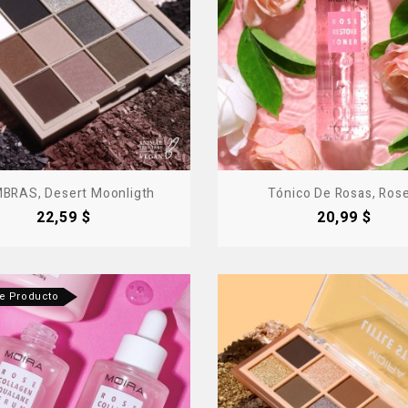
BRAS, Desert Moonligth
Tónico De Rosas, Rose.
Precio
Precio
22,59 $
20,99 $
te Producto