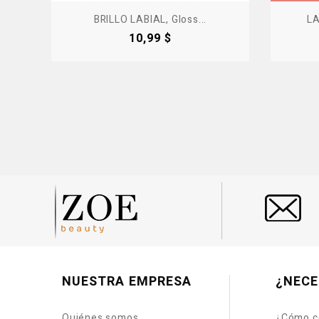
BRILLO LABIAL, Gloss...
LA
Precio
10,99 $
NUESTRA EMPRESA
¿NECE
Quiénes somos
¿Cómo c