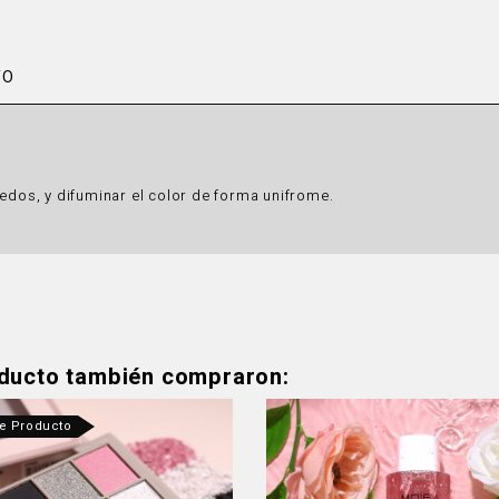
TO
dedos, y difuminar el color de forma unifrome.
oducto también compraron:
te Producto