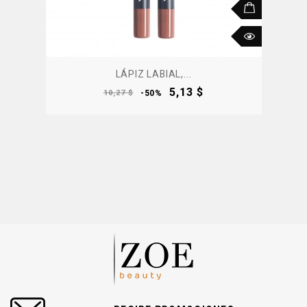
LÁPIZ LABIAL,...
Precio
Precio
5,13 $
10,27 $
-50%
base