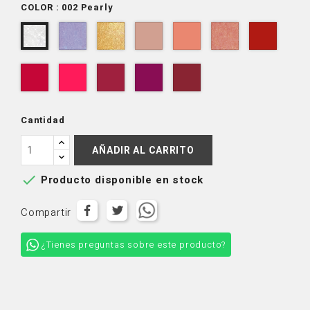
COLOR : 002 Pearly
003
004
006
008
009
010
002
Mermaid
Blings
Honey
Tulip
Coral
Lava
Pearly
Love
Beach
011
013
014
023
024
Raspberry
Eyecandy
Diva
Luvs
Xoxo
Red
Cantidad
AÑADIR AL CARRITO

Producto disponible en stock
Compartir
¿Tienes preguntas sobre este producto?