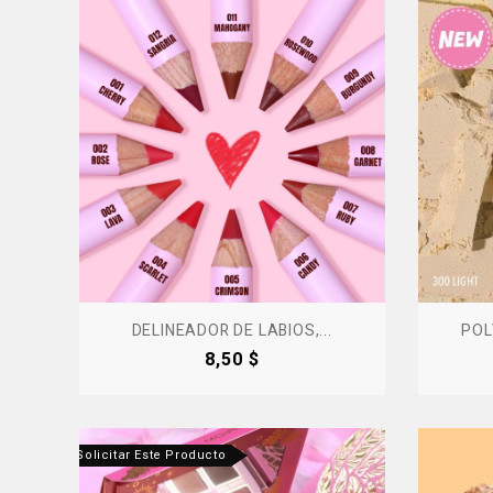
DELINEADOR DE LABIOS,...
POL
Precio
8,50 $
tanos Para Solicitar Este Producto