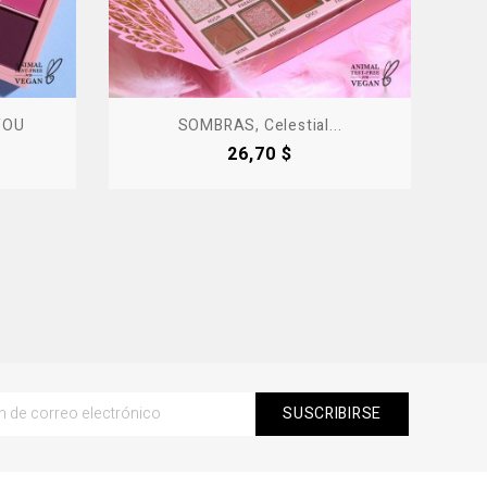
YOU
SOMBRAS, Celestial...
Precio
26,70 $