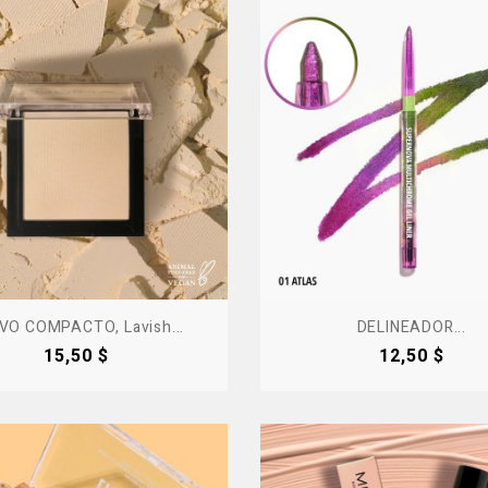
VO COMPACTO, Lavish...
DELINEADOR...
Precio
Precio
15,50 $
12,50 $