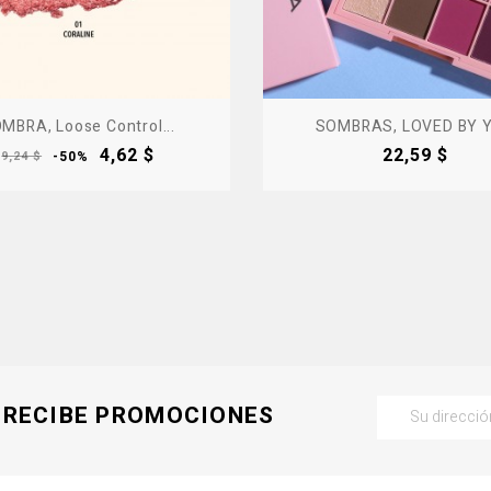
MBRA, Loose Control...
SOMBRAS, LOVED BY 
Precio
Precio
Precio
4,62 $
22,59 $
9,24 $
-50%
base
RECIBE PROMOCIONES