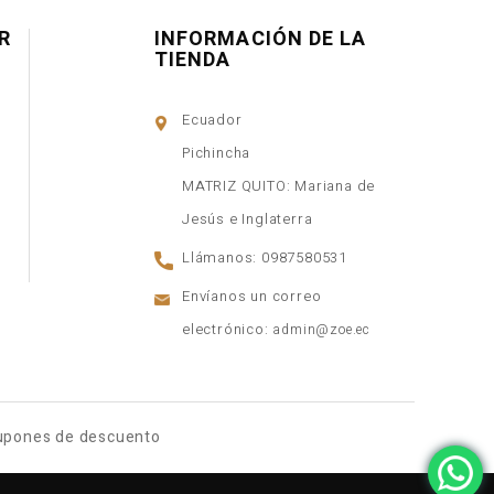
R
INFORMACIÓN DE LA
TIENDA
Ecuador
Pichincha
MATRIZ QUITO: Mariana de
Jesús e Inglaterra
Llámanos:
0987580531
Envíanos un correo
electrónico:
admin@zoe.ec
upones de descuento