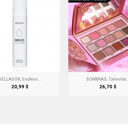
SELLADOR, Endless...
SOMBRAS, Celestial..
Precio
Precio
20,99 $
26,70 $