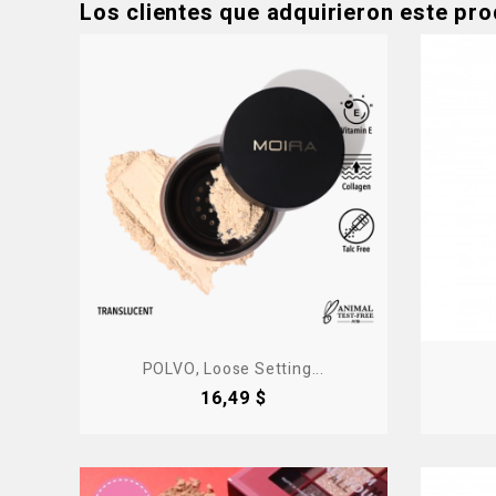
Los clientes que adquirieron este pr
POLVO, Loose Setting...
Precio
16,49 $
Produ