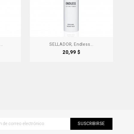
..
SELLADOR, Endless...
Precio
20,99 $