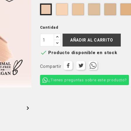
175
250
300
400
150
Warm
Custard
Brulee
Honey
Cream
Oat
Cantidad
AÑADIR AL CARRITO

Producto disponible en stock
Compartir
¿Tienes preguntas sobre este producto?
