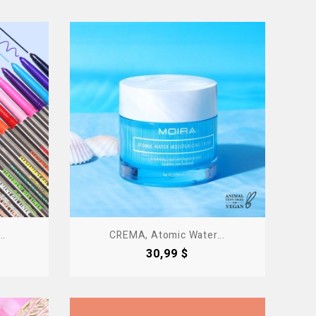
..
CREMA, Atomic Water...
Precio
30,99 $