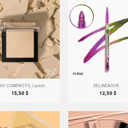
VO COMPACTO, Lavish...
DELINEADOR...
Precio
Precio
15,50 $
12,50 $