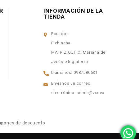
R
INFORMACIÓN DE LA
TIENDA
Ecuador
Pichincha
MATRIZ QUITO: Mariana de
Jesús e Inglaterra
Llámanos:
0987580531
Envíanos un correo
electrónico:
admin@zoe.ec
upones de descuento