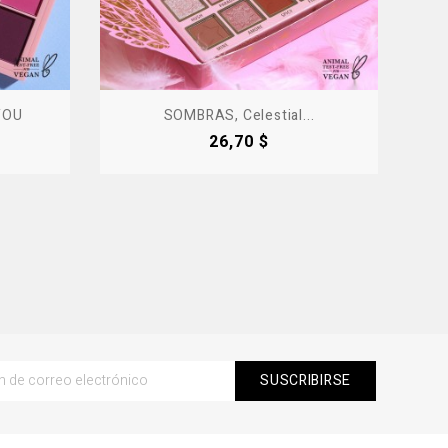
YOU
SOMBRAS, Celestial...
Precio
26,70 $