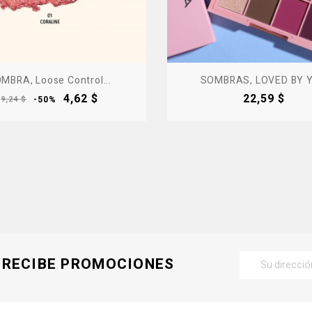
MBRA, Loose Control...
SOMBRAS, LOVED BY 
Precio
Precio
Precio
4,62 $
22,59 $
9,24 $
-50%
base
RECIBE PROMOCIONES