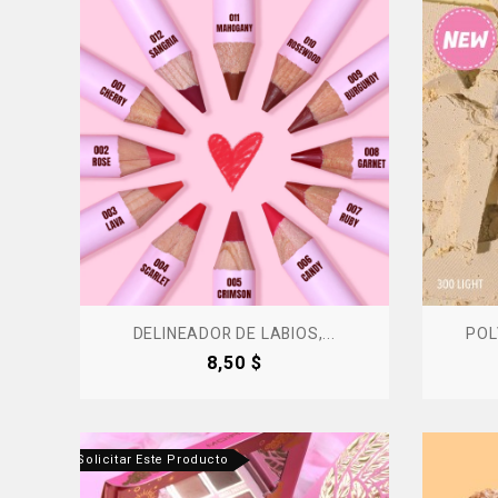
DELINEADOR DE LABIOS,...
POL
Precio
8,50 $
tanos Para Solicitar Este Producto