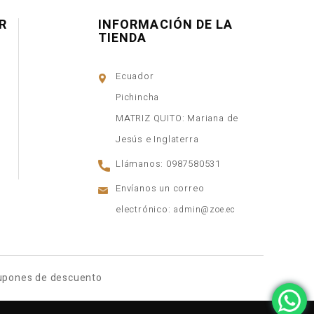
R
INFORMACIÓN DE LA
TIENDA
Ecuador
Pichincha
MATRIZ QUITO: Mariana de
Jesús e Inglaterra
Llámanos:
0987580531
Envíanos un correo
electrónico:
admin@zoe.ec
upones de descuento