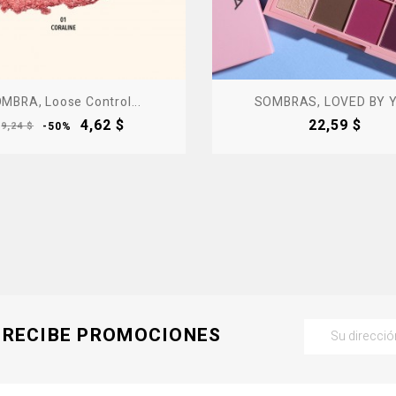
MBRA, Loose Control...
SOMBRAS, LOVED BY 
Precio
Precio
Precio
4,62 $
22,59 $
9,24 $
-50%
base
RECIBE PROMOCIONES