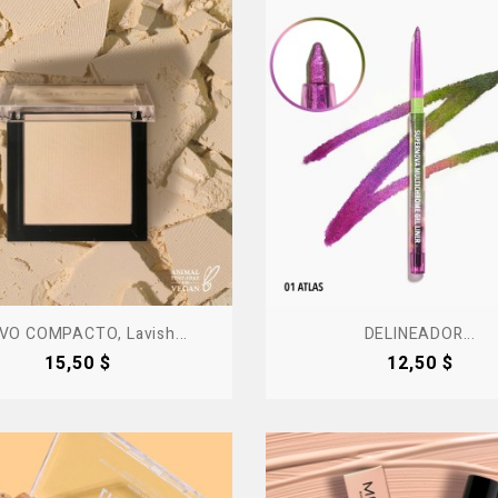
VO COMPACTO, Lavish...
DELINEADOR...
Precio
Precio
15,50 $
12,50 $