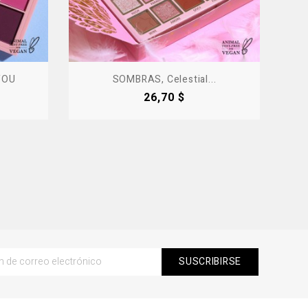
YOU
SOMBRAS, Celestial...
Precio
26,70 $