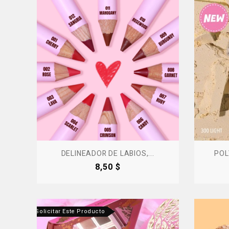
DELINEADOR DE LABIOS,...
POL
Precio
8,50 $
tanos Para Solicitar Este Producto